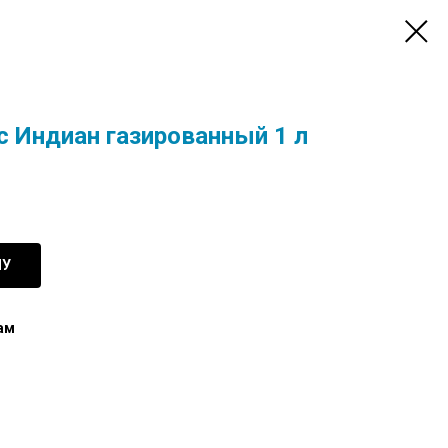
ic Индиан газированный 1 л
НУ
ам