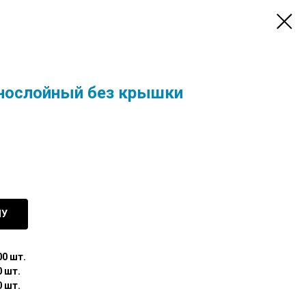
нослойный без крышки
НУ
00 шт.
0 шт.
0 шт.