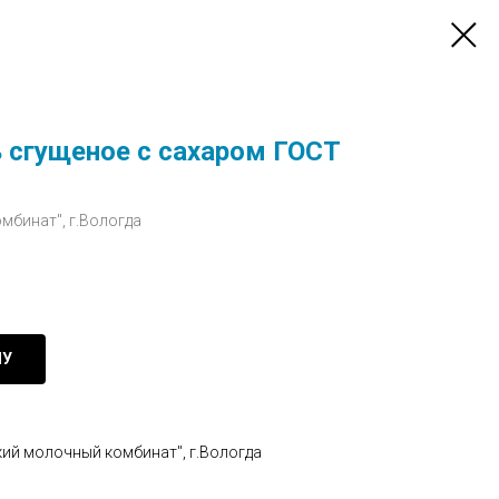
 сгущеное с сахаром ГОСТ
мбинат", г.Вологда
НУ
кий молочный комбинат", г.Вологда