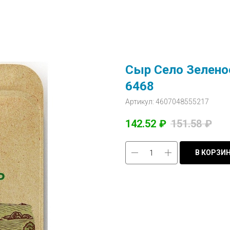
Сыр Село Зеленое
6468
Артикул:
4607048555217
142.52
₽
151.58
₽
В КОРЗИ