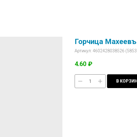
Горчица Махеевъ 
Артикул:
4602428038526 (5853
4.60
₽
В КОРЗИ